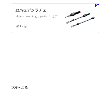
12.7sq.デジラチェ
.alpha a:hover img {opacity: 0.8;}デジラチェとは進化形デジタルトルクツール「デジラチェ」は、軽快…
ktc.jp
TOPへ戻る