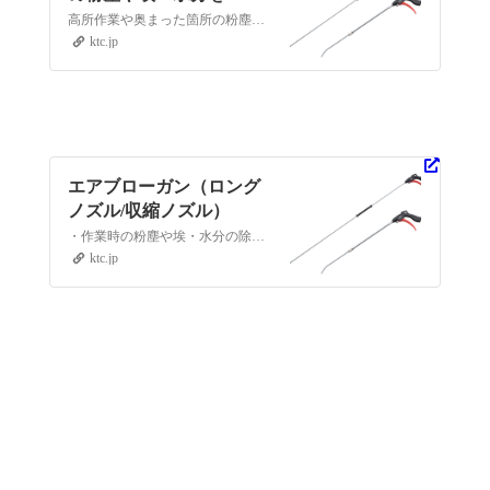
の力で素早く除去ロング
高所作業や奥まった箇所の粉塵や埃・水分をエアの力で素早く除去ロングノズルと伸縮ノズルの「エアブローガン」発売 | ＫＴＣツールオフィシャルサイト
ノズルと伸縮ノズルの
ktc.jp
「エアブローガン」発売 |
ＫＴＣツールオフィシャ
ルサイト
エアブローガン（ロング
ノズル/収縮ノズル）
・作業時の粉塵や埃・水分の除去に最適なエアブローガン。・コンバインの脱こく部や、カッター刃に付い…
ktc.jp